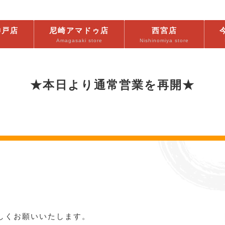
ﾌ神戸店
尼崎アマドゥ店
西宮店
Amagasaki store
Nishinomiya store
★本日より通常営業を再開★
しくお願いいたします。