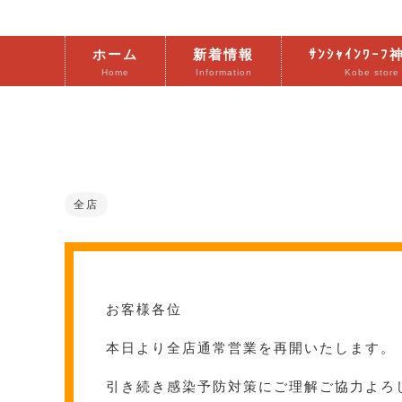
ホーム
新着情報
ｻﾝｼｬｲﾝﾜｰ
Home
Information
Kobe store
全店
お客様各位
本日より全店通常営業を再開いたします。
引き続き感染予防対策にご理解ご協力よろ